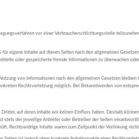
beilegungsverfahren vor einer Verbraucherschlichtungsstelle teilzunehm
 für eigene Inhalte auf diesen Seiten nach den allgemeinen Gesetzen
ermittelte oder gespeicherte fremde Informationen zu überwachen ode
 Nutzung von Informationen nach den allgemeinen Gesetzen bleiben h
 konkreten Rechtsverletzung möglich. Bei Bekanntwerden von entspr
Dritter, auf deren Inhalte wir keinen Einfluss haben. Deshalb könne
ist stets der jeweilige Anbieter oder Betreiber der Seiten verantwort
üft. Rechtswidrige Inhalte waren zum Zeitpunkt der Verlinkung nicht
ten Seiten ist jedoch ohne konkrete Anhaltspunkte einer Rechtsverl