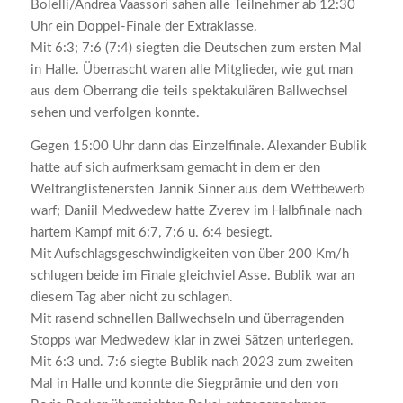
Bolelli
/Andrea
Vaassori
sahen alle Teilnehmer ab 12:30
Uhr ein Doppel-Finale der Extraklasse.
Mit 6:3; 7:6 (7:4) siegten die Deutschen zum ersten Mal
in Halle. Überrascht waren alle Mitglieder, wie gut man
aus dem Oberrang die teils spektakulären Ballwechsel
sehen und verfolgen konnte.
Gegen 15:00 Uhr dann das Einzelfinale. Alexander
Bublik
hatte auf sich aufmerksam gemacht in dem er den
Weltranglistenersten Jannik Sinner aus dem Wettbewerb
warf;
Daniil Medwedew
hatte Zverev im Halbfinale nach
hartem Kampf mit 6:7, 7:6 u. 6:4 besiegt.
Mit Aufschlagsgeschwindigkeiten von über 200 Km/h
schlugen beide im Finale gleichviel Asse.
Bublik
war an
diesem Tag aber nicht zu schlagen.
Mit rasend schnellen Ballwechseln und überragenden
Stopps war Medwedew klar in zwei Sätzen unterlegen.
Mit 6:3 und. 7:6 siegte
Bublik
nach 2023 zum zweiten
Mal in Halle und konnte die Siegprämie und den von